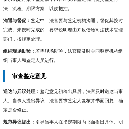
法、流程、期限方案，以便把控。
沟通与督促：
鉴定中，法官要与鉴定机构沟通，督促其按时
完成。未按时完成的，要求说明理由并反馈给司法技术管理
部门，按规定处理。
组织现场勘验：
若需现场勘验，法官应及时会同鉴定机构组
织当事人和鉴定人员进行。
审查鉴定意见
送达与异议处理：
鉴定意见初稿出具后，法官及时送达当事
人。当事人提出异议，法官要求鉴定人复核并书面回复，确
定是否修正。
规范异议提出：
引导当事人在指定期限内书面提出具体、明