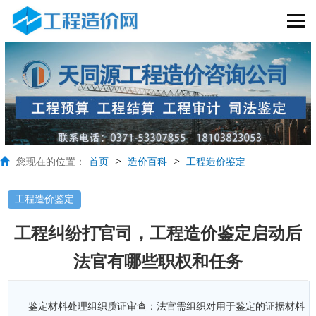
>
>
您现在的位置：
首页
造价百科
工程造价鉴定
工程造价鉴定
工程纠纷打官司，工程造价鉴定启动后
法官有哪些职权和任务
鉴定材料处理组织质证审查：法官需组织对用于鉴定的证据材料